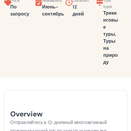
Price
Availability
Duration
Tour
По
Июнь-
12
type
Треки
запросу
сентябрь
дней
нговы
е
туры
,
Туры
на
приро
ду
Overview
Отправляйтесь в 12-дневный многоактивный
приключенческий тур по захватывающим дух