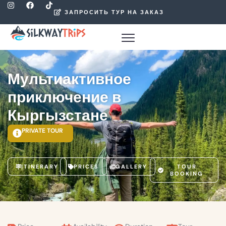
ЗАПРОСИТЬ ТУР НА ЗАКАЗ
Мультиактивное
приключение в
Кыргызстане
PRIVATE TOUR
ITINERARY
PRICES
GALLERY
TOUR
BOOKING