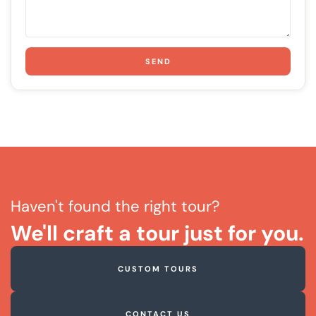
suitcase.
Flash light (torch)
Walking poles if needed
SEND
Haven't found the right tour?
We'll craft a tour just for you.
CUSTOM TOURS
CONTACT US